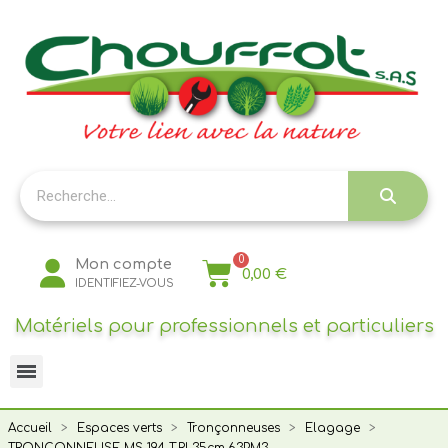
Panneau de gestion des cookies
Mon compte
0,00 €
IDENTIFIEZ-VOUS
Matériels pour professionnels et particuliers
Accueil
Espaces verts
Tronçonneuses
Elagage
TRONCONNEUSE MS 194 T.RL35cm.63PM3