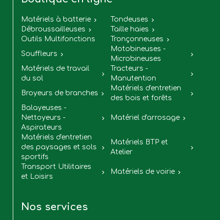
Matériels à batterie
Tondeuses


Débroussailleuses
Taille haies


Outils Multifonctions
Tronçonneuses

Motobineuses -
Souffleurs


Microbineuses
Matériels de travail
Tracteurs -


du sol
Manutention
Matériels d'entretien
Broyeurs de branches


des bois et forêts
Balayeuses -
Nettoyeurs -
Matériel d'arrosage


Aspirateurs
Matériels d'entretien
Matériels BTP et
des paysages et sols


Atelier
sportifs
Transport Utilitaires
Matériels de voirie


et Loisirs
Nos services