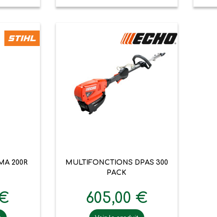

pide
Aperçu rapide
A 200R
MULTIFONCTIONS DPAS 300
PACK
 €
605,00 €