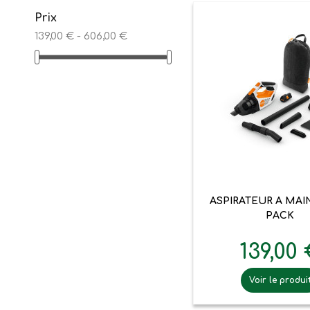
Prix
139,00 € - 606,00 €

Aperçu ra
ASPIRATEUR A MAIN
PACK
139,00
Voir le produi