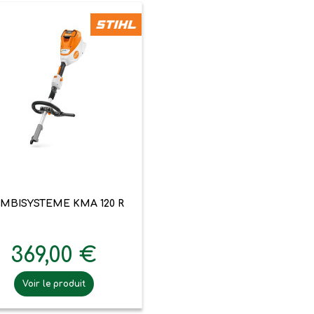

Aperçu rapide
MBISYSTEME KMA 120 R
369,00 €
Voir le produit