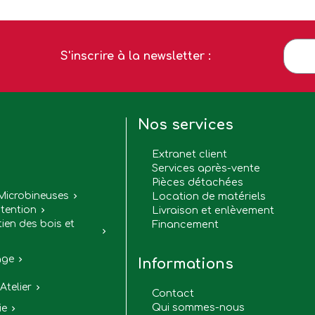
S'inscrire à la newsletter :
Nos services
Extranet client
Services après-vente
Pièces détachées

Microbineuses
Location de matériels

tention
Livraison et enlèvement

tien des bois et
Financement

age

Informations
Atelier

Contact
Qui sommes-nous
ie
