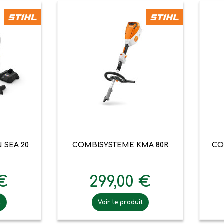

pide
Aperçu rapide
 SEA 20
COMBISYSTEME KMA 80R
CO
 €
299,00 €
t
Voir le produit