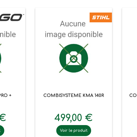

pide
Aperçu rapide
RO +
COMBISYSTEME KMA 140R
CO
 €
499,00 €
t
Voir le produit