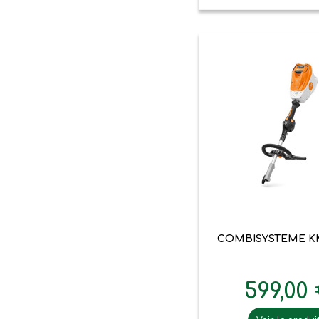

Aperçu ra
COMBISYSTEME KM
599,00