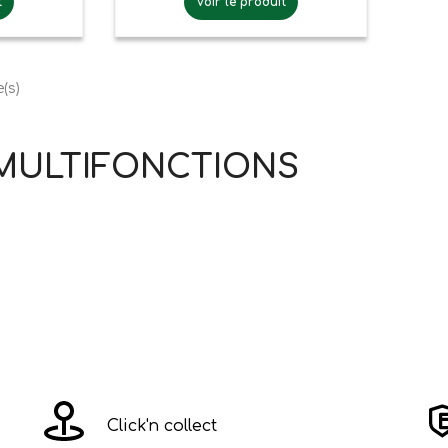
t
Voir le produit
e(s)
MULTIFONCTIONS
Click'n collect