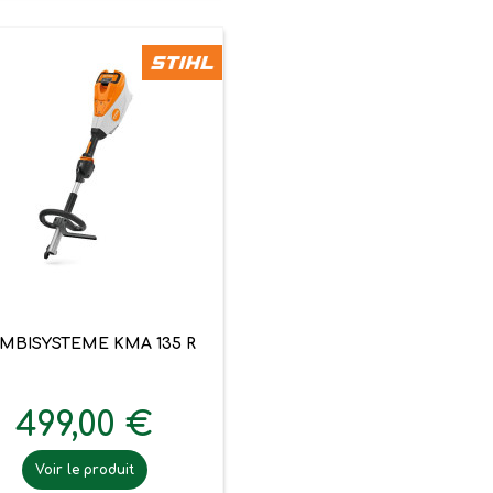

Aperçu rapide
MBISYSTEME KMA 135 R
499,00 €
Voir le produit