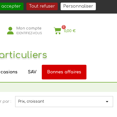
société
Nos services
Nos actualités
Nous rejoindre
Espace Pro
 accepter
Tout refuser
Personnaliser
Mon compte
0,00 €
IDENTIFIEZ-VOUS
articuliers
casions
SAV
Bonnes affaires

r par :
Prix, croissant