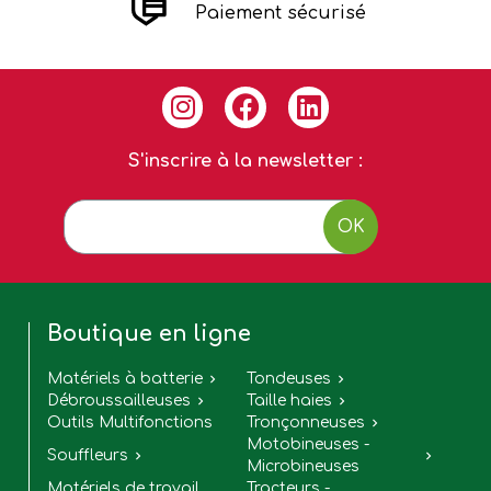
Paiement sécurisé
S'inscrire à la newsletter :
OK
Boutique en ligne
Matériels à batterie
Tondeuses


Débroussailleuses
Taille haies


Outils Multifonctions
Tronçonneuses

Motobineuses -
Souffleurs


Microbineuses
Matériels de travail
Tracteurs -