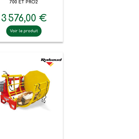
700 ET PRO2
3 576,00 €
Voir le produit

Aperçu rapide