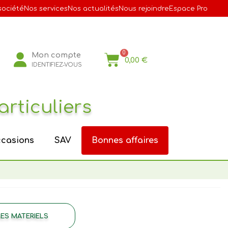
société
Nos services
Nos actualités
Nous rejoindre
Espace Pro
Mon compte
0,00 €
IDENTIFIEZ-VOUS
articuliers
casions
SAV
Bonnes affaires
ES MATERIELS