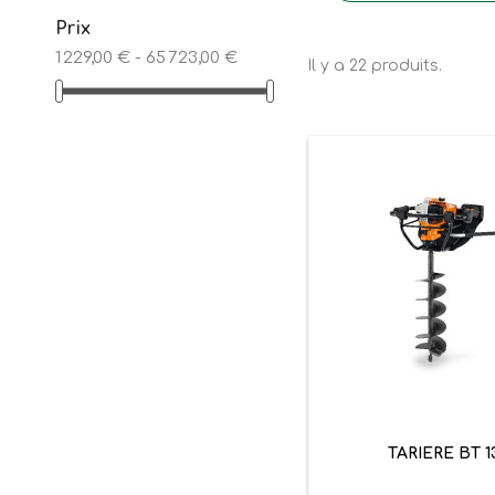
Prix
1 229,00 € - 65 723,00 €
Il y a 22 produits.

Aperçu ra
TARIERE BT 1