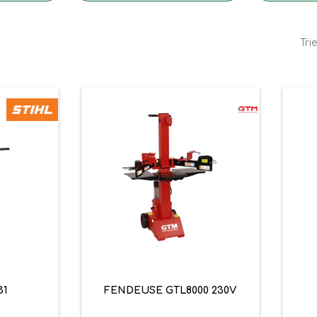
Trie

pide
Aperçu rapide
31
FENDEUSE GTL8000 230V