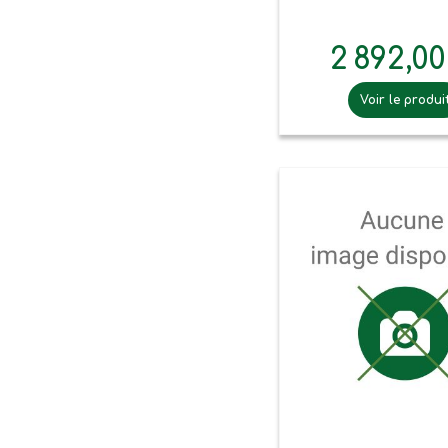
2 892,0
Voir le produi

Aperçu ra