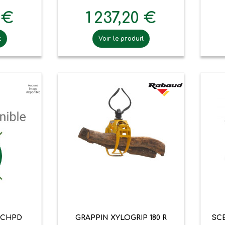
 €
1 237,20 €
t
Voir le produit

pide
Aperçu rapide
 CHPD
GRAPPIN XYLOGRIP 180 R
SCE