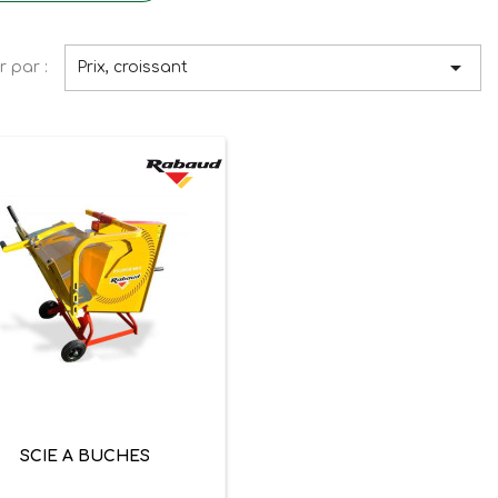

r par :
Prix, croissant

Aperçu rapide
SCIE A BUCHES