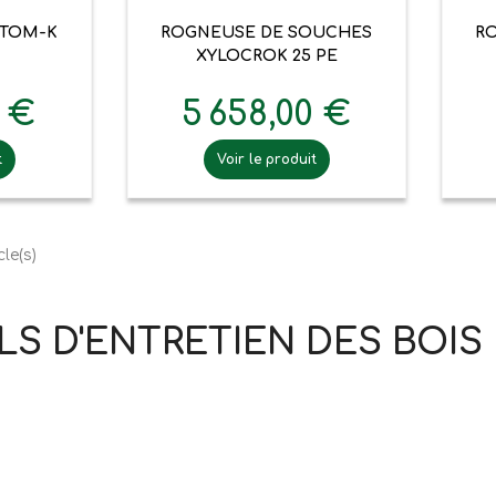

pide
Aperçu rapide
 TOM-K
ROGNEUSE DE SOUCHES
R
XYLOCROK 25 PE
0 €
5 658,00 €
t
Voir le produit
cle(s)
LS D'ENTRETIEN DES BOIS