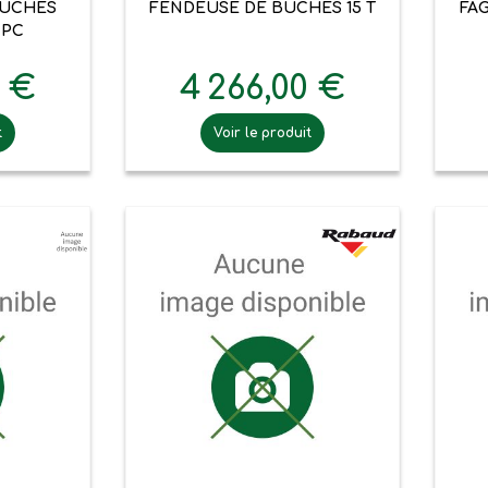
OUCHES
FENDEUSE DE BUCHES 15 T
FA
KPC
0 €
4 266,00 €
t
Voir le produit