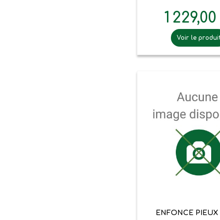
1 229,00
Voir le produi

Aperçu ra
ENFONCE PIEUX