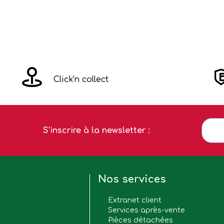
Click'n collect
S'inscrire à la newsletter :
Nos services
Extranet client
Services après-vente
Pièces détachées
