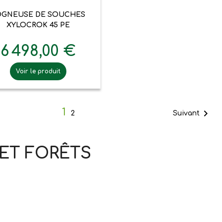

Aperçu rapide
OGNEUSE DE SOUCHES
XYLOCROK 45 PE
6 498,00 €
Voir le produit
1

Suivant
2
 ET FORÊTS