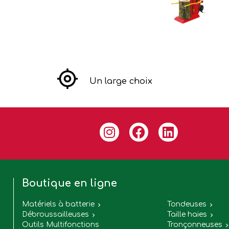
Un large choix
Boutique en ligne
Matériels à batterie
Tondeuses


Débroussailleuses
Taille haies


Outils Multifonctions
Tronçonneuses