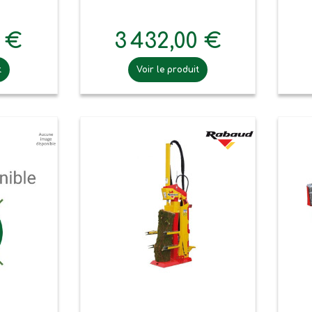
0 €
3 432,00 €
t
Voir le produit

pide
Aperçu rapide