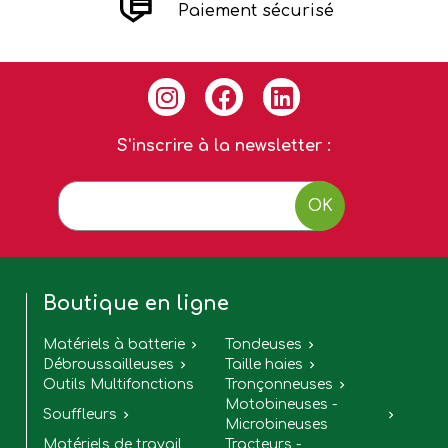
Paiement sécurisé
S'inscrire à la newsletter :
OK
Boutique en ligne
Matériels à batterie
Tondeuses


Débroussailleuses
Taille haies


Outils Multifonctions
Tronçonneuses

Motobineuses -
Souffleurs


Microbineuses
Matériels de travail
Tracteurs -