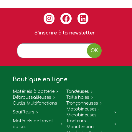
S'inscrire à la newsletter :
OK
Boutique en ligne
Matériels à batterie
Tondeuses


Débroussailleuses
Taille haies


Outils Multifonctions
Tronçonneuses

Motobineuses -
Souffleurs


Microbineuses
Matériels de travail
Tracteurs -


du sol
Manutention