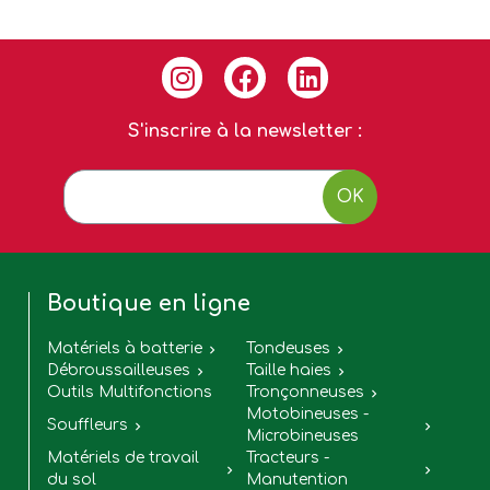
S'inscrire à la newsletter :
OK
Boutique en ligne
Matériels à batterie
Tondeuses


Débroussailleuses
Taille haies


Outils Multifonctions
Tronçonneuses

Motobineuses -
Souffleurs


Microbineuses
Matériels de travail
Tracteurs -


du sol
Manutention