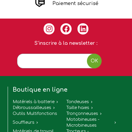
Paiement sécurisé
S'inscrire à la newsletter :
OK
Boutique en ligne
Matériels à batterie
Tondeuses


Débroussailleuses
Taille haies


Outils Multifonctions
Tronçonneuses

Motobineuses -
Souffleurs


Microbineuses
Matériels de travail
Tracteurs -