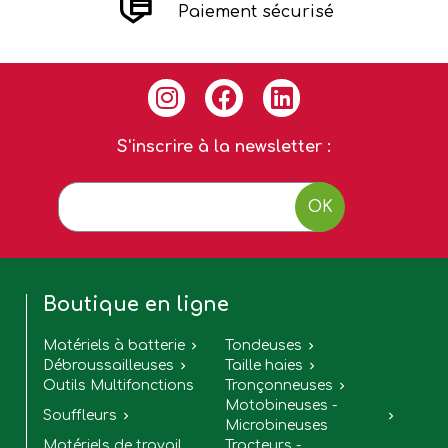
Paiement sécurisé
S'inscrire à la newsletter :
OK
Boutique en ligne
Matériels à batterie
Tondeuses


Débroussailleuses
Taille haies


Outils Multifonctions
Tronçonneuses

Motobineuses -
Souffleurs


Microbineuses
Matériels de travail
Tracteurs -