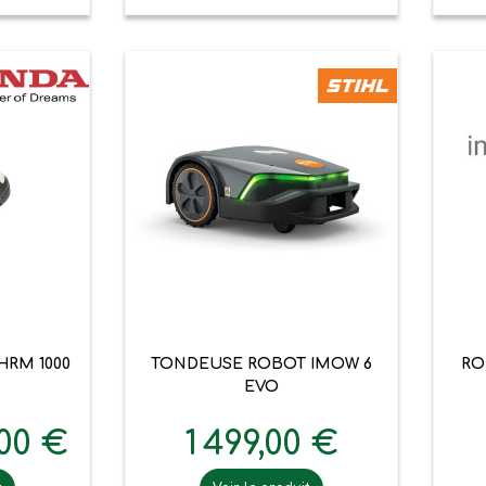

pide
Aperçu rapide
RM 1000
TONDEUSE ROBOT IMOW 6
RO
EVO
,00 €
1 499,00 €