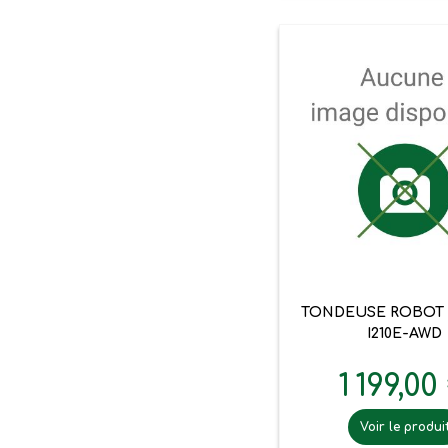

Aperçu ra
TONDEUSE ROBOT
I210E-AWD
1 199,00
Voir le produi