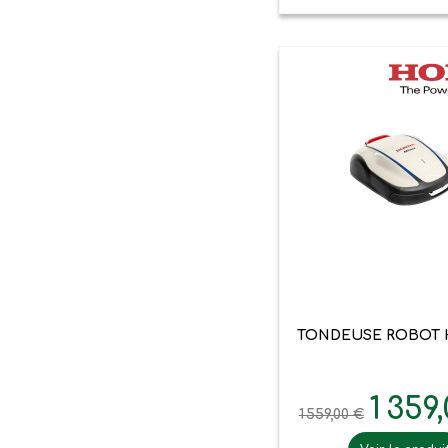

Aperçu ra
TONDEUSE ROBOT H
1 359
1 559,00 €