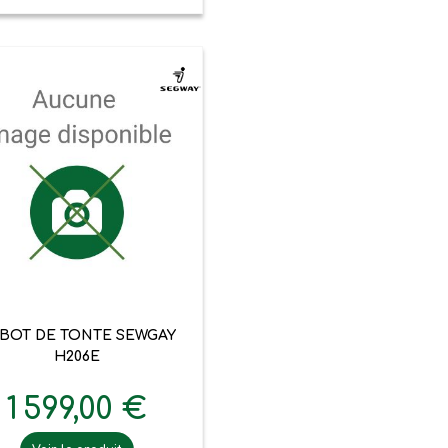

Aperçu rapide
BOT DE TONTE SEWGAY
H206E
1 599,00 €