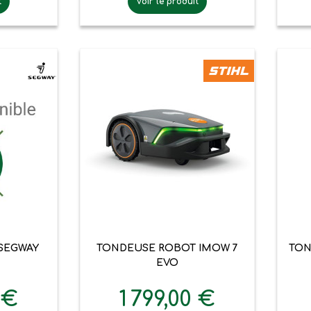
t
Voir le produit

pide
Aperçu rapide
SEGWAY
TONDEUSE ROBOT IMOW 7
TON
EVO
 €
1 799,00 €