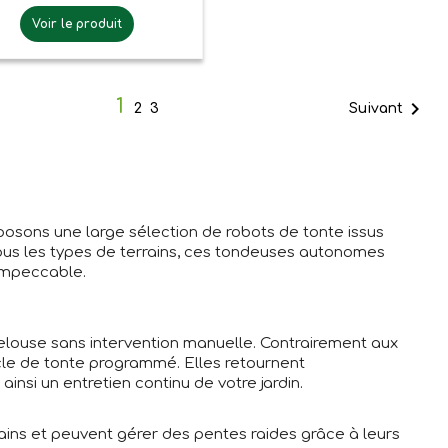
Voir le produit
1

Suivant
2
3
posons une large sélection de robots de tonte issus
ous les types de terrains, ces tondeuses autonomes
 impeccable.
elouse sans intervention manuelle. Contrairement aux
cle de tonte programmé. Elles retournent
insi un entretien continu de votre jardin.
rains et peuvent gérer des pentes raides grâce à leurs