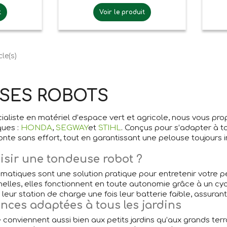
t
Voir le produit
cle(s)
SES ROBOTS
ialiste en matériel d’espace vert et agricole, nous vous pro
ques :
HONDA
,
SEGWAY
et
STIHL
. Conçus pour s’adapter à t
onte sans effort, tout en garantissant une pelouse toujours
isir une tondeuse robot ?
atiques sont une solution pratique pour entretenir votre p
nelles, elles fonctionnent en toute autonomie grâce à un cy
ur station de charge une fois leur batterie faible, assurant a
ces adaptées à tous les jardins
conviennent aussi bien aux petits jardins qu’aux grands ter