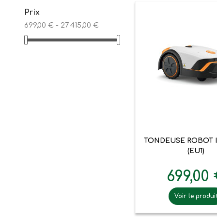
Prix
699,00 € - 27 415,00 €

Aperçu ra
TONDEUSE ROBOT I
(EU1)
699,00
Voir le produi