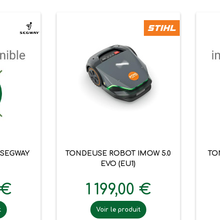

pide
Aperçu rapide
 SEGWAY
TONDEUSE ROBOT IMOW 5.0
TO
EVO (EU1)
 €
1 199,00 €
t
Voir le produit