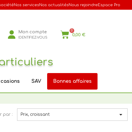
société
Nos services
Nos actualités
Nous rejoindre
Espace Pro
Mon compte
0,00 €
IDENTIFIEZ-VOUS
articuliers
casions
SAV
Bonnes affaires

r par :
Prix, croissant