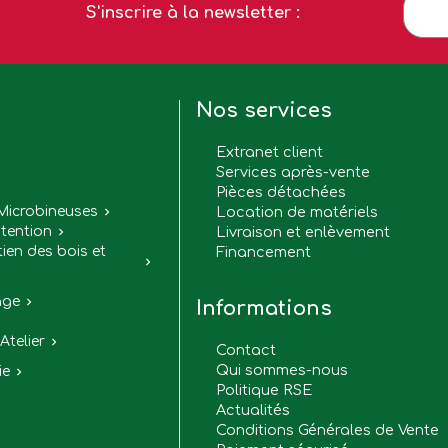
S'inscrire à la newsletter :
Nos services
Extranet client
Services après-vente
Pièces détachées

Microbineuses
Location de matériels

tention
Livraison et enlèvement

tien des bois et
Financement

age

Informations
Atelier

Contact
Qui sommes-nous
ie

Politique RSE
Actualités
Conditions Générales de Vente