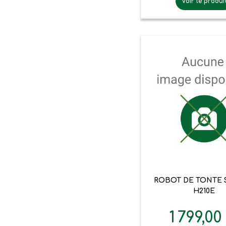
Voir le produi

Aperçu ra
ROBOT DE TONTE 
H210E
1 799,00