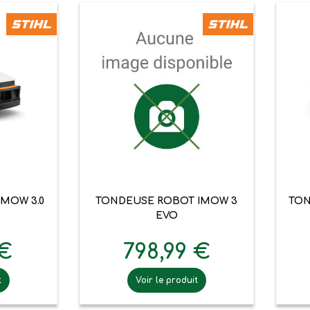

pide
Aperçu rapide
MOW 3.0
TONDEUSE ROBOT IMOW 3
TON
EVO
 €
798,99 €
t
Voir le produit