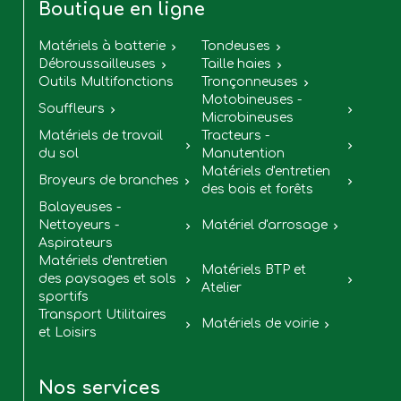
Boutique en ligne
Matériels à batterie
Tondeuses


Débroussailleuses
Taille haies


Outils Multifonctions
Tronçonneuses

Motobineuses -
Souffleurs


Microbineuses
Matériels de travail
Tracteurs -


du sol
Manutention
Matériels d'entretien
Broyeurs de branches


des bois et forêts
Balayeuses -
Nettoyeurs -
Matériel d'arrosage


Aspirateurs
Matériels d'entretien
Matériels BTP et
des paysages et sols


Atelier
sportifs
Transport Utilitaires
Matériels de voirie


et Loisirs
Nos services