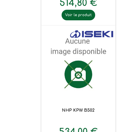
514,80 €
Voir le produit
NHP KPW B502