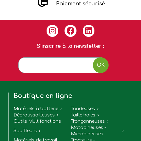
Paiement sécurisé
S'inscrire à la newsletter :
OK
Boutique en ligne
Matériels à batterie
Tondeuses


Débroussailleuses
Taille haies


Outils Multifonctions
Tronçonneuses

Motobineuses -
Souffleurs


Microbineuses
Matériels de travail
Tracteurs -