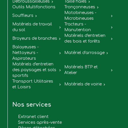
Débroussailleuses
Taille haies


Outils Multifonctions
Tronçonneuses

Motobineuses -
Souffleurs


Microbineuses
Matériels de travail
Tracteurs -


du sol
Manutention
Matériels d'entretien
Broyeurs de branches


des bois et forêts
Balayeuses -
Nettoyeurs -
Matériel d'arrosage


Aspirateurs
Matériels d'entretien
Matériels BTP et
des paysages et sols


Atelier
sportifs
Transport Utilitaires
Matériels de voirie


et Loisirs
Nos services
Extranet client
Services après-vente