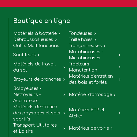
Boutique en ligne
Matériels à batterie
Tondeuses


Débroussailleuses
Taille haies


Outils Multifonctions
Tronçonneuses

Motobineuses -
Souffleurs


Microbineuses
Matériels de travail
Tracteurs -


du sol
Manutention
Matériels d'entretien
Broyeurs de branches


des bois et forêts
Balayeuses -
Nettoyeurs -
Matériel d'arrosage


Aspirateurs
Matériels d'entretien
Matériels BTP et
des paysages et sols


Atelier
sportifs
Transport Utilitaires
Matériels de voirie


et Loisirs