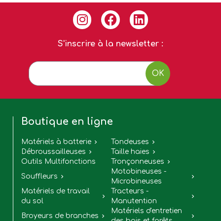
S'inscrire à la newsletter :
OK
Boutique en ligne
Matériels à batterie
Tondeuses


Débroussailleuses
Taille haies


Outils Multifonctions
Tronçonneuses

Motobineuses -
Souffleurs


Microbineuses
Matériels de travail
Tracteurs -


du sol
Manutention
Matériels d'entretien
Broyeurs de branches


des bois et forêts