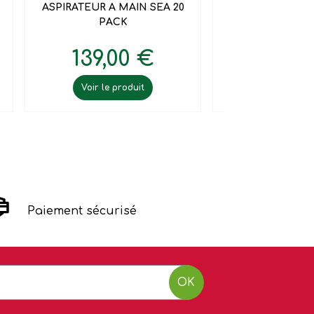
ASPIRATEUR A MAIN SEA 20
ASPIRATEUR
PACK
POUSSIERE
139,00 €
199,0
Voir le produit
Voir le pr
Paiement sécurisé
OK