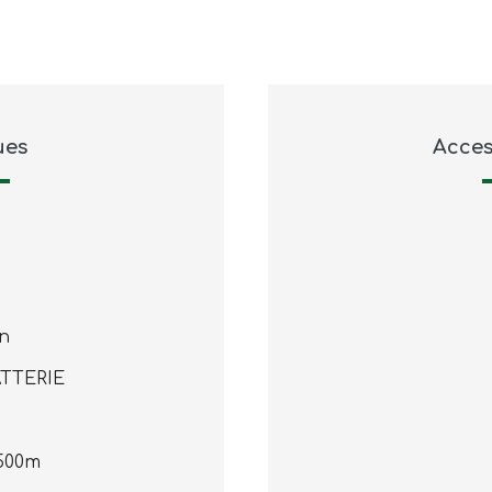
ues
Acces
on
ATTERIE
500m