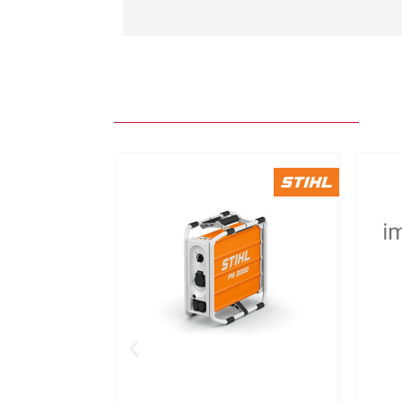

Aperçu rapide