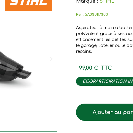
Marque :
STIHL
Réf :
SA030117300
Aspirateur à main à batteri
polyvalent grâce à ses acce
efficacement les petites su
le garage, l'atelier ou le 
recoins.
99,00 €
TTC
ECOPARTICIPATION I
Ajouter au pan