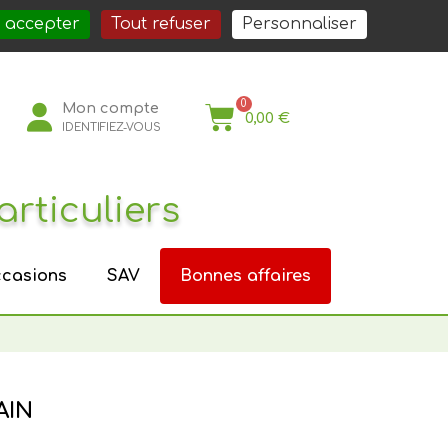
société
Nos services
Nos actualités
Nous rejoindre
Espace Pro
 accepter
Tout refuser
Personnaliser
Mon compte
0,00 €
IDENTIFIEZ-VOUS
articuliers
casions
SAV
Bonnes affaires
AIN