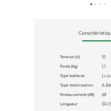
Caractéristiq
10
Tension (V)
1,1
Poids (Kg)
Li-i
Type batterie
A B
Type motorisation
68
Niveau sonore (dB)
50-1
Longueur