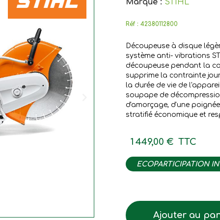
Marque :
STIHL
Réf :
42380112800
Découpeuse à disque légèr
système anti- vibrations S
découpeuse pendant la cou
supprime la contrainte jour
la durée de vie de l'appare
soupape de décompression
d'amorçage, d'une poignée
stratifié économique et re
1 449,00 €
TTC
ECOPARTICIPATION I
Ajouter au pan