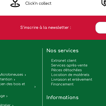
Click'n collect
S'inscrire à la newsletter :
Nos services
Extranet client
Services après-vente
Pièces détachées

Microbineuses
Location de matériels

tention
Livraison et enlèvement

tien des bois et
Financement

age

Informations
Atelier
