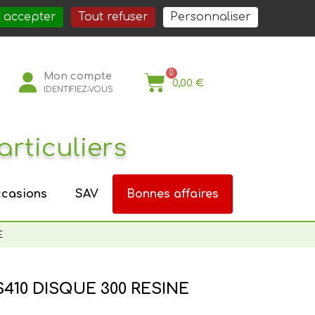
société
Nos services
Nos actualités
Nous rejoindre
Espace Pro
 accepter
Tout refuser
Personnaliser
Mon compte
0,00 €
IDENTIFIEZ-VOUS
articuliers
casions
SAV
Bonnes affaires
E
10 DISQUE 300 RESINE