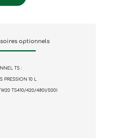
soires optionnels
NEL TS :
 PRESSION 10 L
20 TS410/420/480I/500I