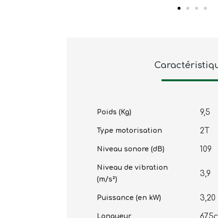
Caractéristiq
9,5
Poids (Kg)
2T
Type motorisation
109
Niveau sonore (dB)
Niveau de vibration
3,9
(m/s²)
3,20
Puissance (en kW)
67,5
Longueur