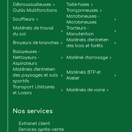
Débroussailleuses
Taille haies


Outils Multifonctions
Tronçonneuses

Motobineuses -
Souffleurs


Microbineuses
Matériels de travail
Tracteurs -


du sol
Manutention
Matériels d'entretien
Broyeurs de branches


des bois et forêts
Balayeuses -
Nettoyeurs -
Matériel d'arrosage


Aspirateurs
Matériels d'entretien
Matériels BTP et
des paysages et sols


Atelier
sportifs
Transport Utilitaires
Matériels de voirie


et Loisirs
Nos services
Extranet client
Services après-vente