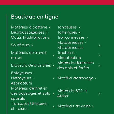
Boutique en ligne
Matériels à batterie
Tondeuses


Débroussailleuses
Taille haies


Outils Multifonctions
Tronçonneuses

Motobineuses -
Souffleurs


Microbineuses
Matériels de travail
Tracteurs -


du sol
Manutention
Matériels d'entretien
Broyeurs de branches


des bois et forêts
Balayeuses -
Nettoyeurs -
Matériel d'arrosage


Aspirateurs
Matériels d'entretien
Matériels BTP et
des paysages et sols


Atelier
sportifs
Transport Utilitaires
Matériels de voirie


et Loisirs