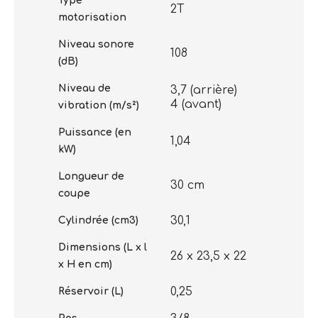
Type
2T
motorisation
Niveau sonore
108
(dB)
Niveau de
3,7 (arrière)
4 (avant)
vibration (m/s²)
Puissance (en
1,04
kW)
Longueur de
30 cm
coupe
30,1
Cylindrée (cm3)
Dimensions (L x l
26 x 23,5 x 22
x H en cm)
0,25
Réservoir (L)