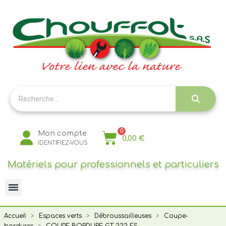
Panneau de gestion des cookies
Mon compte
0,00 €
IDENTIFIEZ-VOUS
Matériels pour professionnels et particuliers
Accueil
Espaces verts
Débroussailleuses
Coupe-
bordures
COUPE BORDURE GT 222 ES