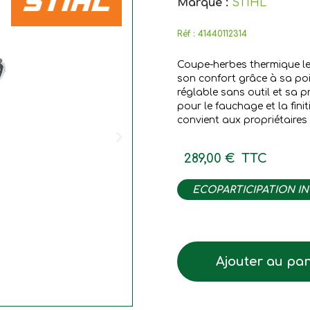
Marque :
STIHL
Réf :
41440112314
Coupe-herbes thermique le 
son confort grâce à sa poi
réglable sans outil et sa p
pour le fauchage et la finit
convient aux propriétaires 
289,00 €
TTC
ECOPARTICIPATION I
Ajouter au pan