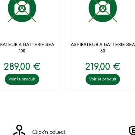


Aperçu rapide
Aperçu rapide
IRATEUR A BATTERIE SEA
ASPIRATEUR A BATTERIE SEA
100
60
289,00 €
219,00 €
Voir le produit
Voir le produit
Click'n collect