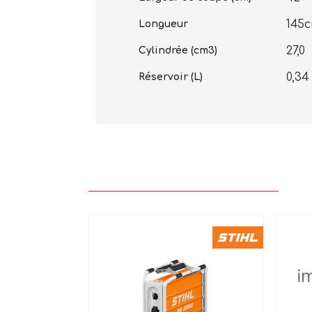
145c
Longueur
27,0
Cylindrée (cm3)
0,34
Réservoir (L)