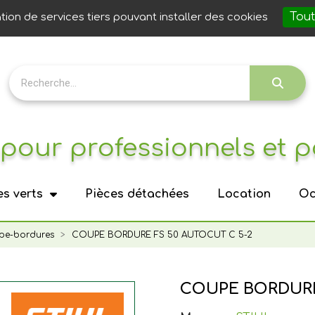
Notre 
Tout
ation de services tiers pouvant installer des cookies
pour professionnels et p
s verts
Pièces détachées
Location
Oc
pe-bordures
COUPE BORDURE FS 50 AUTOCUT C 5-2
COUPE BORDURE 