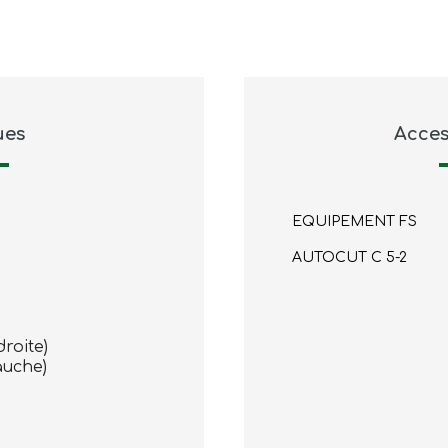
ues
Acces
EQUIPEMENT FS
AUTOCUT C 5-2
droite)
auche)