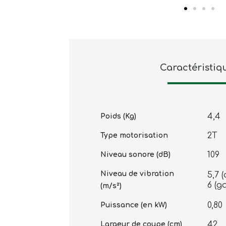
Caractéristiq
4,4
Poids (Kg)
2T
Type motorisation
109
Niveau sonore (dB)
Niveau de vibration
5,7 (
6 (g
(m/s²)
0,80
Puissance (en kW)
42
Largeur de coupe (cm)