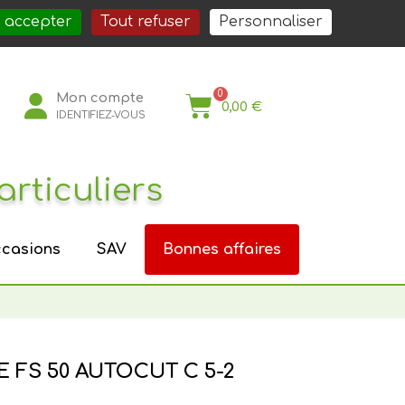
société
Nos services
Nos actualités
Nous rejoindre
Espace Pro
 accepter
Tout refuser
Personnaliser
Mon compte
0,00 €
IDENTIFIEZ-VOUS
articuliers
casions
SAV
Bonnes affaires
FS 50 AUTOCUT C 5-2