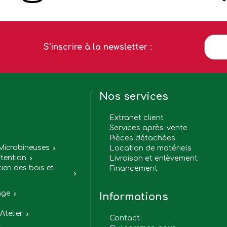
S'inscrire à la newsletter :
Nos services
Extranet client
Services après-vente
Pièces détachées

Microbineuses
Location de matériels

tention
Livraison et enlèvement

tien des bois et
Financement

age

Informations
Atelier

Contact