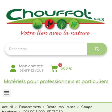
Panneau de gestion des cookies
Mon compte
0,00 €
IDENTIFIEZ-VOUS
Matériels pour professionnels et particuliers
Accueil
Espaces verts
Débroussailleuses
Coupe-
bordures
COUPE BORDURE FSE 52