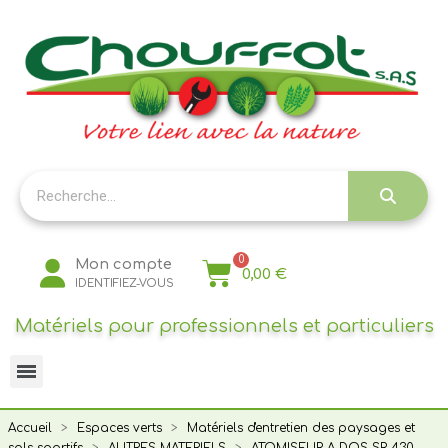
Panneau de gestion des cookies
Mon compte
0,00 €
IDENTIFIEZ-VOUS
Matériels pour professionnels et particuliers
Accueil
Espaces verts
Matériels d'entretien des paysages et
sols sportifs
AUTRES MATERIELS
ATOMISEUR A DOS SR 430