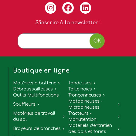
S'inscrire à la newsletter :
OK
Boutique en ligne
Matériels à batterie
Tondeuses


Débroussailleuses
Taille haies


Outils Multifonctions
Tronçonneuses

Motobineuses -
Souffleurs


Microbineuses
Matériels de travail
Tracteurs -


du sol
Manutention
Matériels d'entretien
Broyeurs de branches


des bois et forêts