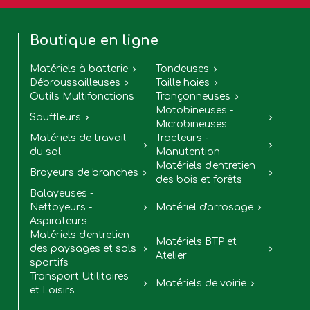
Boutique en ligne
Matériels à batterie
Tondeuses


Débroussailleuses
Taille haies


Outils Multifonctions
Tronçonneuses

Motobineuses -
Souffleurs


Microbineuses
Matériels de travail
Tracteurs -


du sol
Manutention
Matériels d'entretien
Broyeurs de branches


des bois et forêts
Balayeuses -
Nettoyeurs -
Matériel d'arrosage


Aspirateurs
Matériels d'entretien
Matériels BTP et
des paysages et sols


Atelier
sportifs
Transport Utilitaires
Matériels de voirie


et Loisirs