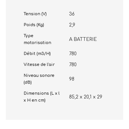
36
Tension (V)
2,9
Poids (Kg)
Type
A BATTERIE
motorisation
780
Débit (m3/H)
780
Vitesse de l'air
Niveau sonore
98
(dB)
Dimensions (L x l
85,2 x 20,1 x 29
x H en cm)