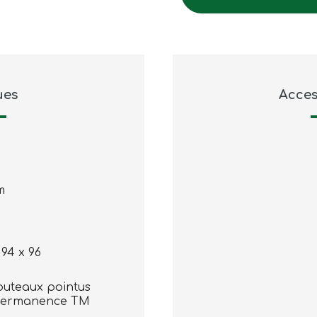
ues
Acces
m
 94 x 96
outeaux pointus
Permanence TM