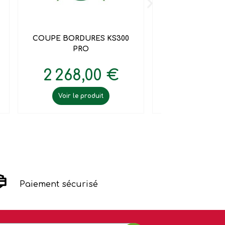


Aperçu rapide
Aperçu 
COUPE BORDURES KS300
REGARNISSEUR
PRO
2 268,00 €
7 548,
Voir le produit
Voir le pr
Paiement sécurisé