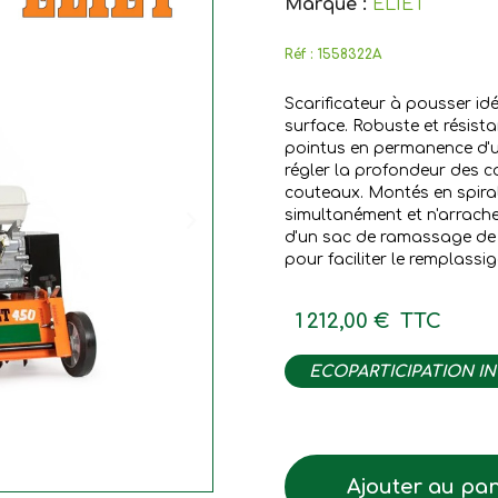
Marque :
ELIET
Réf :
1558322A
Scarificateur à pousser idé
surface. Robuste et résista
pointus en permanence d'u
régler la profondeur des co
couteaux. Montés en spirale
simultanément et n'arrachen
d'un sac de ramassage de
pour faciliter le remplassi
1 212,00 €
TTC
ECOPARTICIPATION I
Ajouter au pan