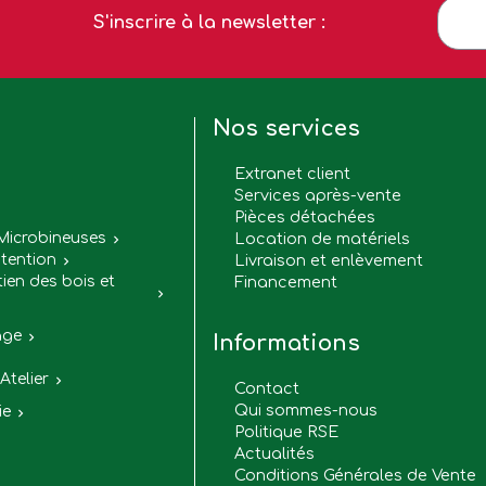
S'inscrire à la newsletter :
Nos services
Extranet client
Services après-vente
Pièces détachées

Microbineuses
Location de matériels

tention
Livraison et enlèvement

tien des bois et
Financement

age

Informations
Atelier

Contact
Qui sommes-nous
ie

Politique RSE
Actualités
Conditions Générales de Vente