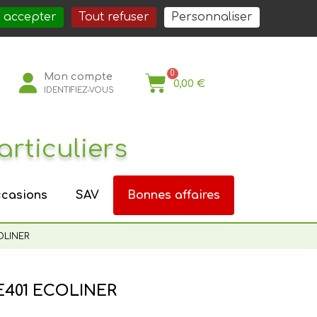
société
Nos services
Nos actualités
Nous rejoindre
Espace Pro
 accepter
Tout refuser
Personnaliser
Mon compte
0,00 €
IDENTIFIEZ-VOUS
articuliers
casions
SAV
Bonnes affaires
OLINER
E401 ECOLINER