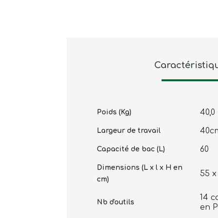
Caractéristiq
40,0
Poids (Kg)
40c
Largeur de travail
60
Capacité de bac (L)
Dimensions (L x l x H en
55 x
cm)
14 c
Nb d'outils
en 