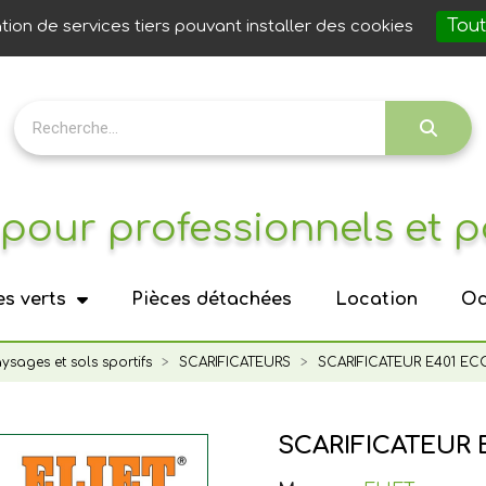
Notre 
Tout
ation de services tiers pouvant installer des cookies
pour professionnels et p
s verts
Pièces détachées
Location
Oc
aysages et sols sportifs
SCARIFICATEURS
SCARIFICATEUR E401 EC
SCARIFICATEUR 