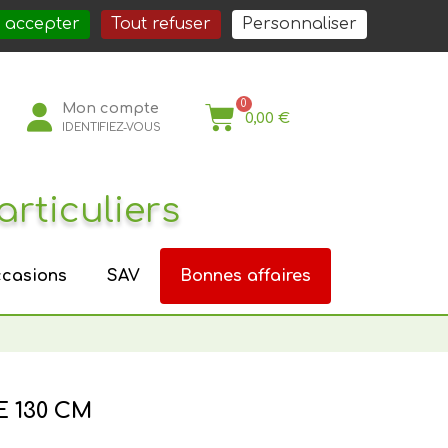
société
Nos services
Nos actualités
Nous rejoindre
Espace Pro
 accepter
Tout refuser
Personnaliser
Mon compte
0,00 €
IDENTIFIEZ-VOUS
articuliers
casions
SAV
Bonnes affaires
 130 CM