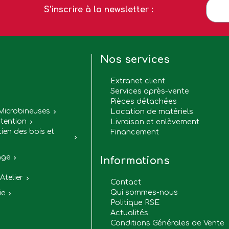
S'inscrire à la newsletter :
Nos services
Extranet client
Services après-vente
Pièces détachées

Microbineuses
Location de matériels

tention
Livraison et enlèvement

tien des bois et
Financement

age

Informations
Atelier

Contact
Qui sommes-nous
ie

Politique RSE
Actualités
Conditions Générales de Vente