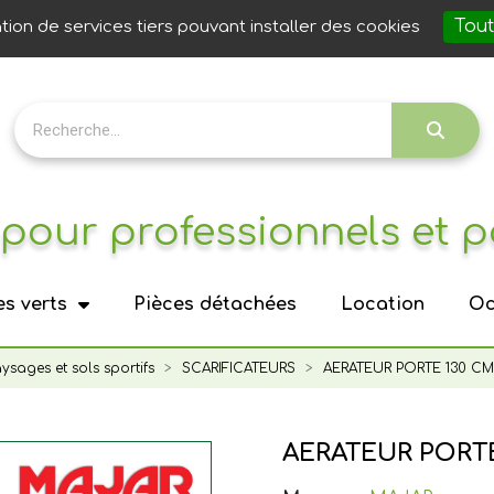
Notre 
Tout
ation de services tiers pouvant installer des cookies
pour professionnels et p
s verts
Pièces détachées
Location
Oc
aysages et sols sportifs
SCARIFICATEURS
AERATEUR PORTE 130 CM
AERATEUR PORTE