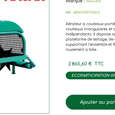
Marque :
MAJAR
Réf :
AEROVERT130C2
Aérateur à couteaux portés 
couteaux triangulaires et 
indépendants. Il dispose a
plateforme de lestage, de 
supportant l'ensemble et fi
roulement à bille.
2 865,60 €
TTC
ECOPARTICIPATION I
Ajouter au pan