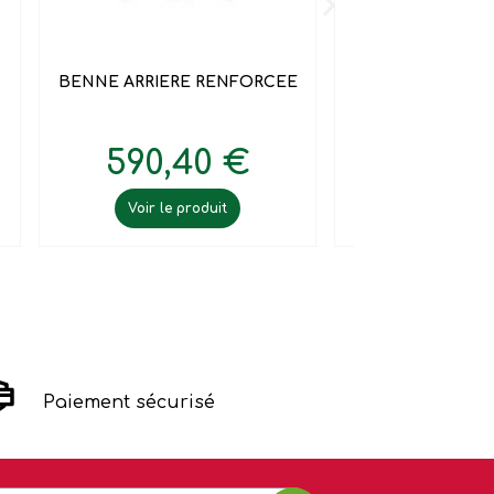


Aperçu rapide
Aperçu 
BENNE ARRIERE RENFORCEE
BOYEUR POLYV
115
590,40 €
2 962,
Voir le produit
Voir le pr
Paiement sécurisé