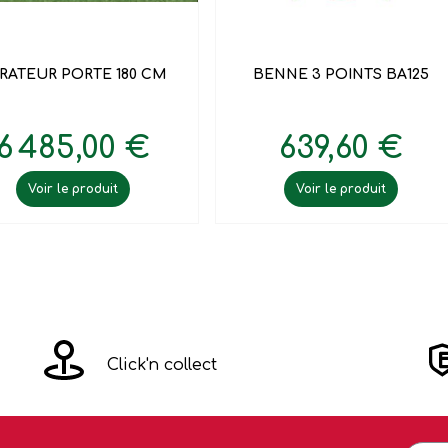


Aperçu rapide
Aperçu rapide
RATEUR PORTE 180 CM
BENNE 3 POINTS BA125
6 485,00 €
639,60 €
Voir le produit
Voir le produit
Click'n collect