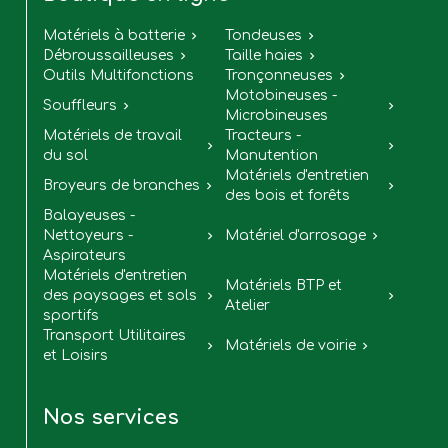
Matériels à batterie
Tondeuses


Débroussailleuses
Taille haies


Outils Multifonctions
Tronçonneuses

Motobineuses -
Souffleurs


Microbineuses
Matériels de travail
Tracteurs -


du sol
Manutention
Matériels d'entretien
Broyeurs de branches


des bois et forêts
Balayeuses -
Nettoyeurs -
Matériel d'arrosage


Aspirateurs
Matériels d'entretien
Matériels BTP et
des paysages et sols


Atelier
sportifs
Transport Utilitaires
Matériels de voirie


et Loisirs
Nos services