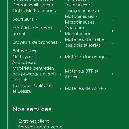
Débroussailleuses
Taille haies


Outils Multifonctions
Tronçonneuses

Motobineuses -
Souffleurs


Microbineuses
Matériels de travail
Tracteurs -


du sol
Manutention
Matériels d'entretien
Broyeurs de branches


des bois et forêts
Balayeuses -
Nettoyeurs -
Matériel d'arrosage


Aspirateurs
Matériels d'entretien
Matériels BTP et
des paysages et sols


Atelier
sportifs
Transport Utilitaires
Matériels de voirie


et Loisirs
Nos services
Extranet client
Services après-vente