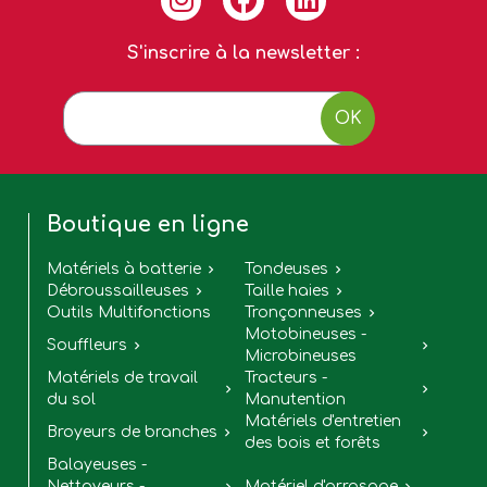
S'inscrire à la newsletter :
OK
Boutique en ligne
Matériels à batterie
Tondeuses


Débroussailleuses
Taille haies


Outils Multifonctions
Tronçonneuses

Motobineuses -
Souffleurs


Microbineuses
Matériels de travail
Tracteurs -


du sol
Manutention
Matériels d'entretien
Broyeurs de branches


des bois et forêts
Balayeuses -
Nettoyeurs -
Matériel d'arrosage