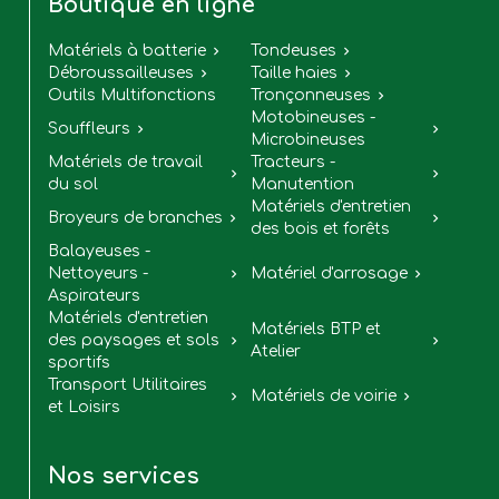
Boutique en ligne
Matériels à batterie
Tondeuses


Débroussailleuses
Taille haies


Outils Multifonctions
Tronçonneuses

Motobineuses -
Souffleurs


Microbineuses
Matériels de travail
Tracteurs -


du sol
Manutention
Matériels d'entretien
Broyeurs de branches


des bois et forêts
Balayeuses -
Nettoyeurs -
Matériel d'arrosage


Aspirateurs
Matériels d'entretien
Matériels BTP et
des paysages et sols


Atelier
sportifs
Transport Utilitaires
Matériels de voirie


et Loisirs
Nos services